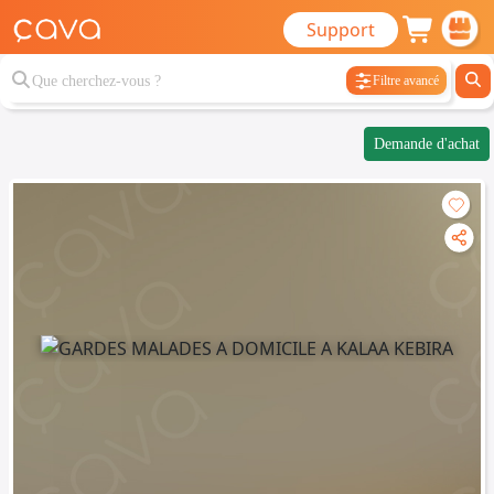
Support
Filtre avancé
Demande d'achat