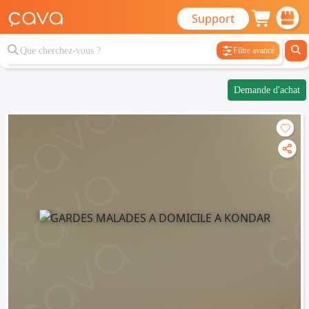
Support
Filtre avancé
Demande d'achat