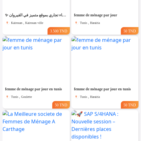
✨ للّكراء فضاء تجاري بموقع متميز في القيروان ✨
femme de ménage par jour
Kairouan , Kairouan ville
Tunis , Harairia
3.500 TND
50 TND
femme de ménage par jour en tunis
femme de ménage par jour en tunis
Tunis , Goulette
Tunis , Harairia
50 TND
50 TND