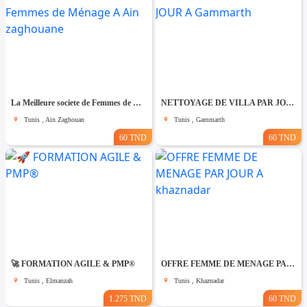
La Meilleure societe de Femmes de Ménage A Ain zaghouane
NETTOYAGE DE VILLA PAR JOUR A Gammarth
Tunis , Ain Zaghouan
Tunis , Gammarth
60 TND
60 TND
🚀 FORMATION AGILE & PMP®
OFFRE FEMME DE MENAGE PAR JOUR A khaznadar
Tunis , Elmanzah
Tunis , Khaznadar
1.275 TND
60 TND