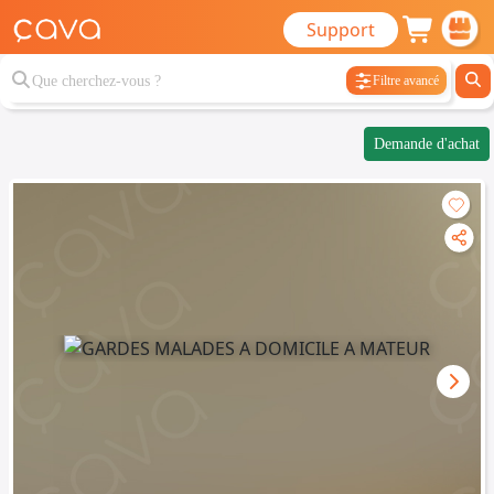
Support
Filtre avancé
Demande d'achat