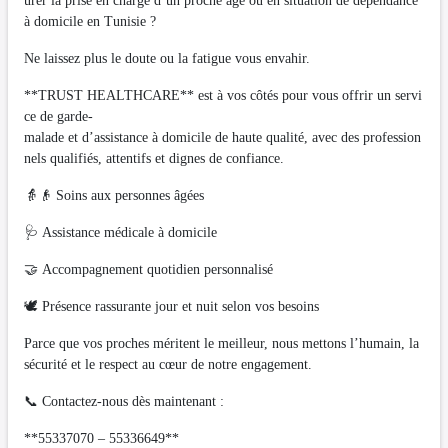
urer la prise en charge d’un proche âgé ou en situation de dépendance
à domicile en Tunisie ?
Ne laissez plus le doute ou la fatigue vous envahir.
**TRUST HEALTHCARE** est à vos côtés pour vous offrir un servi
ce de garde-
malade et d’assistance à domicile de haute qualité, avec des profession
nels qualifiés, attentifs et dignes de confiance.
👵👴 Soins aux personnes âgées
🩺 Assistance médicale à domicile
🤝 Accompagnement quotidien personnalisé
🕊️ Présence rassurante jour et nuit selon vos besoins
Parce que vos proches méritent le meilleur, nous mettons l’humain, la
sécurité et le respect au cœur de notre engagement.
📞 Contactez-nous dès maintenant :
**55337070 – 55336649**