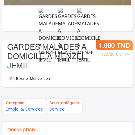
1.000 TND
GARDES MALADES A
DOMICILE A MENZEL
4/20/26, 5:24 PM
JEMIL
Bizerte
,
Menzel Jemil
Catégorie
Sous-catégorie
Emploi & Services
Service
Description