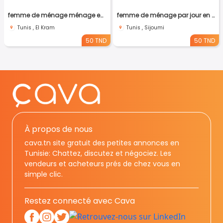
femme de ménage ménage en tunis
femme de ménage par jour en tunis
Tunis , El Kram
Tunis , Sijoumi
50 TND
50 TND
À propos de nous
cava.tn site gratuit des petites annonces en
Tunisie: Chattez, discutez et négociez. Les
vendeurs et acheteurs prés de chez vous en
simple clic.
Restez connecté avec Cava