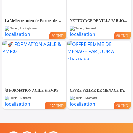
La Meilleure societe de Femmes de Ménage A Ain zaghouane
NETTOYAGE DE VILLA PAR JOUR A Gammarth
Tunis , Ain Zaghouan
Tunis , Gammarth
60 TND
60 TND
🚀 FORMATION AGILE & PMP®
OFFRE FEMME DE MENAGE PAR JOUR A khaznadar
Tunis , Elmanzah
Tunis , Khaznadar
1.275 TND
60 TND