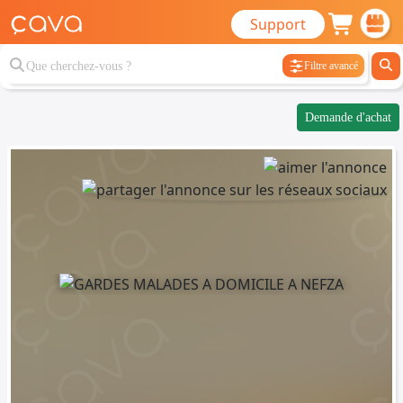
Support
Filtre avancé
Demande d'achat