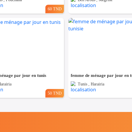
60 TND
énage par jour en tunis
femme de ménage par jour en tu
arairia
Tunis , Harairia
50 TND