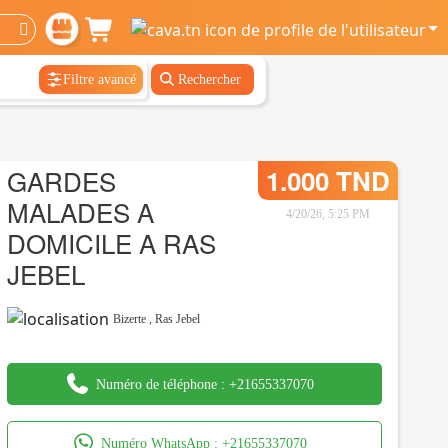
Filtre avancé
Rechercher
GARDES
1.000 TND
MALADES A
4/20/26, 5:25 PM
DOMICILE A RAS
JEBEL
Bizerte
,
Ras Jebel
Numéro de téléphone :
+21655337070
Numéro WhatsApp :
+21655337070