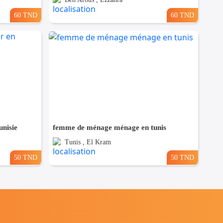
60 TND
60 TND
nisie
femme de ménage ménage en tunis
Tunis , El Kram
50 TND
50 TND