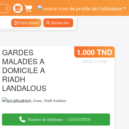
Filtre avancé
Rechercher
GARDES
1.000 TND
MALADES A
4/20/26, 1:19 PM
DOMICILE A
RIADH
LANDALOUS
Ariana
,
Riadh Andalous
Numéro de téléphone :
+21655337070