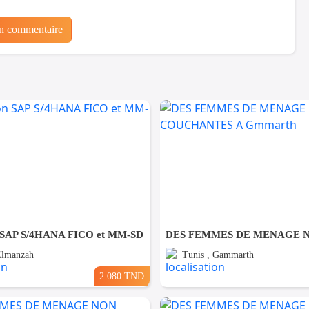
un commentaire
 SAP S/4HANA FICO et MM-SD
Elmanzah
Tunis , Gammarth
2.080 TND