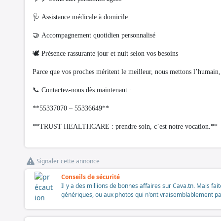
🩺 Assistance médicale à domicile
🤝 Accompagnement quotidien personnalisé
🕊️ Présence rassurante jour et nuit selon vos besoins
Parce que vos proches méritent le meilleur, nous mettons l’humain, 
📞 Contactez-nous dès maintenant :
**55337070 – 55336649**
**TRUST HEALTHCARE : prendre soin, c’est notre vocation.**
Signaler cette annonce
Conseils de sécurité
Il y a des millions de bonnes affaires sur Cava.tn. Mais fai
génériques, ou aux photos qui n'ont vraisemblablement pas é