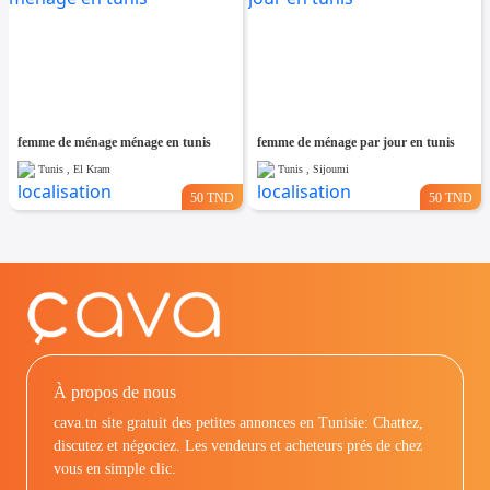
femme de ménage ménage en tunis
femme de ménage par jour en tunis
Tunis , El Kram
Tunis , Sijoumi
50 TND
50 TND
À propos de nous
cava.tn site gratuit des petites annonces en Tunisie: Chattez,
discutez et négociez. Les vendeurs et acheteurs prés de chez
vous en simple clic.