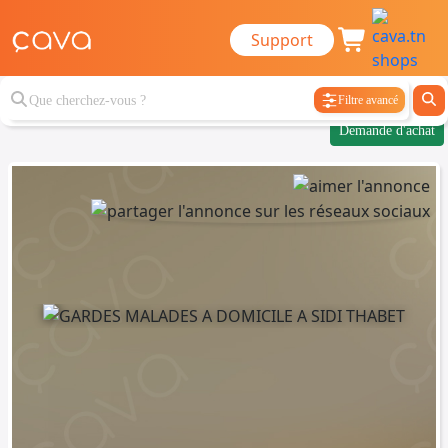
Support
Filtre avancé
Demande d'achat