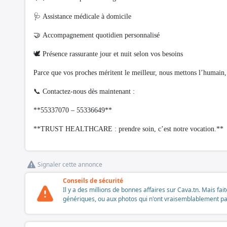
🩺 Assistance médicale à domicile
🤝 Accompagnement quotidien personnalisé
🕊️ Présence rassurante jour et nuit selon vos besoins
Parce que vos proches méritent le meilleur, nous mettons l’humain, 
📞 Contactez-nous dès maintenant :
**55337070 – 55336649**
**TRUST HEALTHCARE : prendre soin, c’est notre vocation.**
Signaler cette annonce
Conseils de sécurité
Il y a des millions de bonnes affaires sur Cava.tn. Mais fai
génériques, ou aux photos qui n'ont vraisemblablement pas é