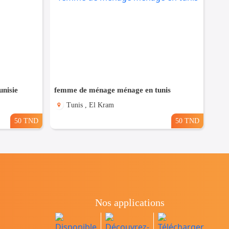
nisie
femme de ménage ménage en tunis
Tunis , El Kram
50 TND
50 TND
Nos applications