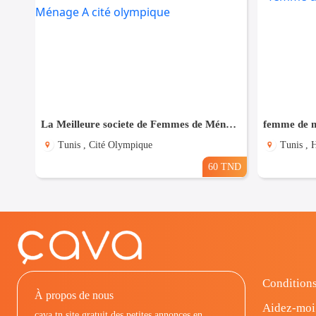
La Meilleure societe de Femmes de Ménage A cité olympique
femme de m
Tunis , Cité Olympique
Tunis , H
60 TND
Conditions
À propos de nous
Aidez-moi
cava.tn site gratuit des petites annonces en