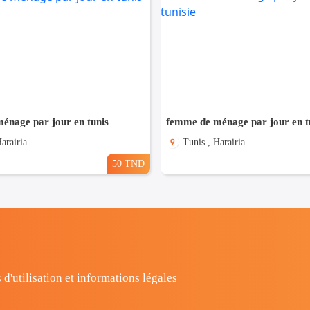
énage par jour en tunis
femme de ménage par jour en tu
arairia
Tunis , Harairia
50 TND
 d'utilisation et informations légales