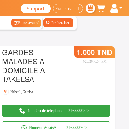
Support
Filtre avancé
Rechercher
GARDES
1.000 TND
MALADES A
4/20/26, 6:54 PM
DOMICILE A
TAKELSA
Nabeul
,
Takelsa
Numéro de téléphone :
+21655337070
Numéro WhatsApp :
+21655337070