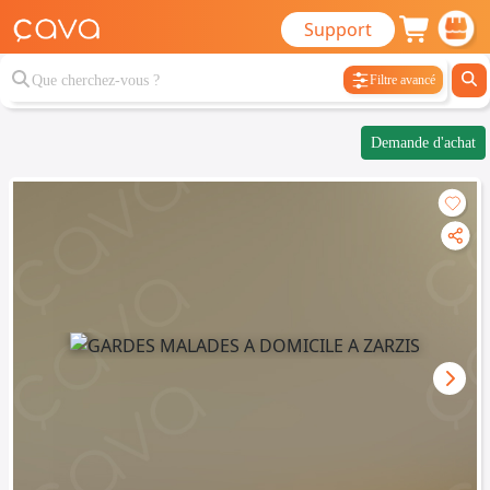
Support
Filtre avancé
Demande d'achat