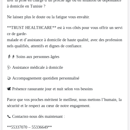
urer la prise en charge d’un proche âgé ou en situation de dépendance
à domicile en Tunisie ?
Ne laissez plus le doute ou la fatigue vous envahir.
**TRUST HEALTHCARE** est à vos côtés pour vous offrir un servi
ce de garde-
malade et d’assistance à domicile de haute qualité, avec des profession
nels qualifiés, attentifs et dignes de confiance.
👵👴 Soins aux personnes âgées
🩺 Assistance médicale à domicile
🤝 Accompagnement quotidien personnalisé
🕊️ Présence rassurante jour et nuit selon vos besoins
Parce que vos proches méritent le meilleur, nous mettons l’humain, la
sécurité et le respect au cœur de notre engagement.
📞 Contactez-nous dès maintenant :
**55337070 – 55336649**