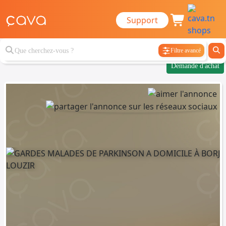
Support
Filtre avancé
Demande d'achat