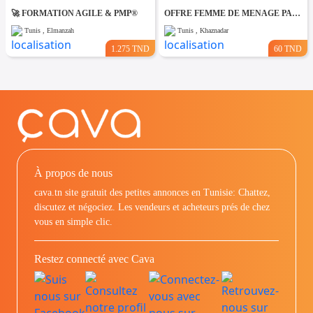
🚀 FORMATION AGILE & PMP®
OFFRE FEMME DE MENAGE PAR JOUR A khaznadar
Tunis , Elmanzah
Tunis , Khaznadar
1.275 TND
60 TND
À propos de nous
cava.tn site gratuit des petites annonces en Tunisie: Chattez,
discutez et négociez. Les vendeurs et acheteurs prés de chez
vous en simple clic.
Restez connecté avec Cava