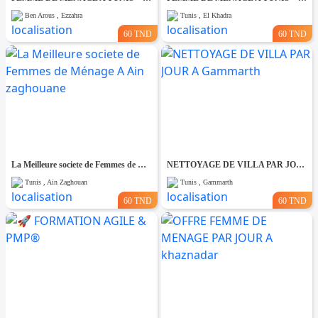
Ben Arous , Ezzahra
Tunis , El Khadra
60 TND
60 TND
La Meilleure societe de Femmes de Ménage A Ain zaghouane
NETTOYAGE DE VILLA PAR JOUR A Gammarth
Tunis , Ain Zaghouan
Tunis , Gammarth
60 TND
60 TND