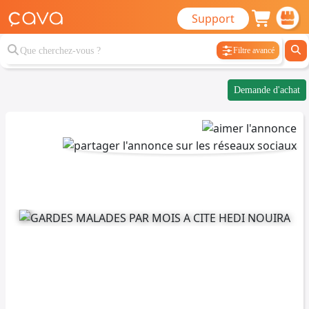
Support
Filtre avancé
Demande d'achat