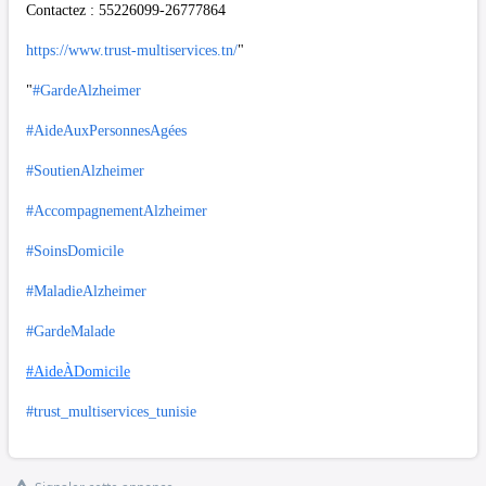
Contactez : 55226099-26777864
https://www.trust-multiservices.tn/
"
"
#GardeAlzheimer
#AideAuxPersonnesAgées
#SoutienAlzheimer
#AccompagnementAlzheimer
#SoinsDomicile
#MaladieAlzheimer
#GardeMalade
#AideÀDomicile
#trust_multiservices_tunisie