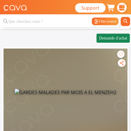
Support
Filtre avancé
Demande d'achat