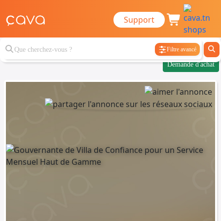
Support
Filtre avancé
Demande d'achat