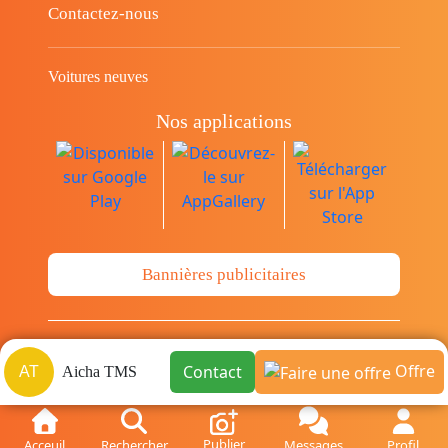
Contactez-nous
Voitures neuves
Nos applications
Bannières publicitaires
© Copyright 2014-2026 Cava.tn Limited Tous
Offre
Contact
AT
Aicha TMS
les droits sont réservés.
Publier
Acceuil
Rechercher
Messages
Profil