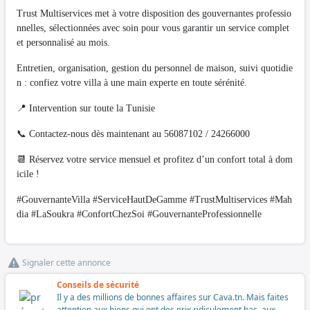
Trust Multiservices met à votre disposition des gouvernantes professio
nnelles, sélectionnées avec soin pour vous garantir un service complet
et personnalisé au mois.
Entretien, organisation, gestion du personnel de maison, suivi quotidie
n : confiez votre villa à une main experte en toute sérénité.
📍 Intervention sur toute la Tunisie
📞 Contactez-nous dès maintenant au 56087102 / 24266000
📆 Réservez votre service mensuel et profitez d’un confort total à dom
icile !
#GouvernanteVilla #ServiceHautDeGamme #TrustMultiservices #Mah
dia #LaSoukra #ConfortChezSoi #GouvernanteProfessionnelle
Signaler cette annonce
Conseils de sécurité
Il y a des millions de bonnes affaires sur Cava.tn. Mais faites
attention aux biens qui ont des prix ridiculement bas, aux