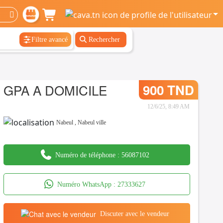
Filtre avancé
Rechercher
GPA A DOMICILE
900 TND
12/6/25, 8:49 AM
Nabeul
,
Nabeul ville
Numéro de téléphone :
56087102
Numéro WhatsApp :
27333627
Discuter avec le vendeur