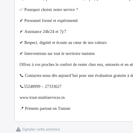
✅ Pourquoi choisir notre service ?
✔ Personnel formé et expérimenté
✔ Assistance 24h/24 et 7j/7
✔ Respect, dignité et écoute au cœur de nos valeurs
✔ Interventions sur tout le territoire tunisien
Offrez à vos proches le confort de rester chez eux, entourés et en sé
📞 Contactez-nous dès aujourd’hui pour une évaluation gratuite à d
📞55248999 – 27333627
www.trust-multiservices.tn
📍 Présents partout en Tunisie
Signaler cette annonce