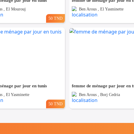
énage par jour en tunis
femme de ménage par jour en t
s , El Mourouj
Ben Arous , El Yasminette
50 TND
énage par jour en tunis
femme de ménage par jour en t
s , El Yasminette
Ben Arous , Borj Cedria
50 TND