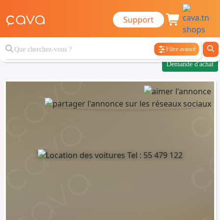
Support
Filtre avancé
Demande d'achat