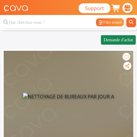
Support
Filtre avancé
Demande d'achat