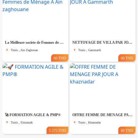
La Meilleure societe de Femmes de Ménage A Ain zaghouane
NETTOYAGE DE VILLA PAR JOUR A Gammarth
Tunis , Ain Zaghouan
Tunis , Gammarth
60 TND
60 TND
🚀 FORMATION AGILE & PMP®
OFFRE FEMME DE MENAGE PAR JOUR A khaznadar
Tunis , Elmanzah
Tunis , Khaznadar
1.275 TND
60 TND