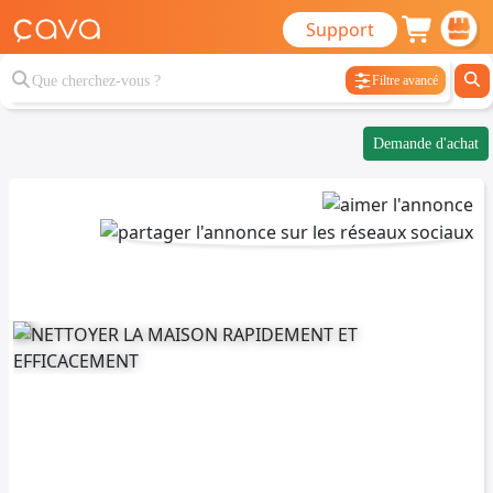
Support
Filtre avancé
Demande d'achat