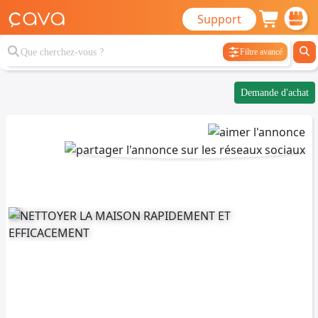
Support
Filtre avancé
Demande d'achat