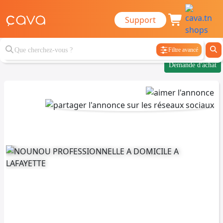
Support
Filtre avancé
Demande d'achat