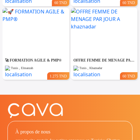
60 TND
60 TND
🚀 FORMATION AGILE & PMP®
OFFRE FEMME DE MENAGE PAR JOUR A khaznadar
Tunis , Elmanzah
Tunis , Khaznadar
1.275 TND
60 TND
À propos de nous