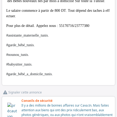
des Bébés nouveaux nés par mois a domicilie Sur toute la Tunisie.
Le salaire commence à partir de 800 DT. Tout dépend des taches à eff
ectuer.
Pour plus de détail. Appelez nous : 55170716/23777380
#assistante_maternelle_tunis
.
#garde_bébé_tunis
.
#nounou_tunis
.
#babysitter_tunis
.
#garde_bébé_a_domicile_tunis
.
Signaler cette annonce
Conseils de sécurité
Il y a des millions de bonnes affaires sur Cava.tn. Mais faites
attention aux biens qui ont des prix ridiculement bas, aux
photos génériques, ou aux photos qui n'ont vraisemblablement