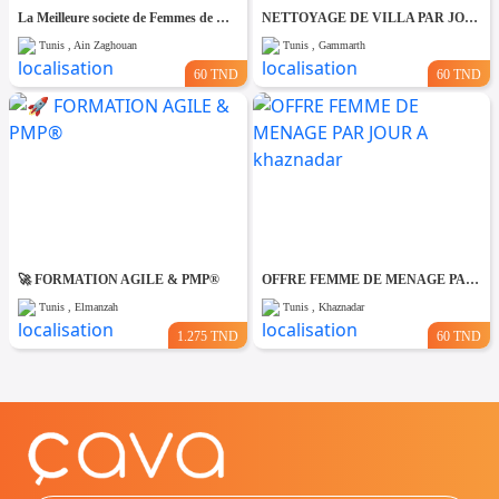
La Meilleure societe de Femmes de Ménage A Ain zaghouane
NETTOYAGE DE VILLA PAR JOUR A Gammarth
Tunis , Ain Zaghouan
Tunis , Gammarth
60 TND
60 TND
🚀 FORMATION AGILE & PMP®
OFFRE FEMME DE MENAGE PAR JOUR A khaznadar
Tunis , Elmanzah
Tunis , Khaznadar
1.275 TND
60 TND