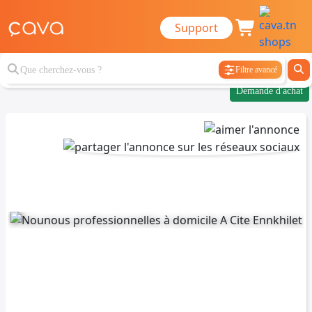
Support
Filtre avancé
Demande d'achat