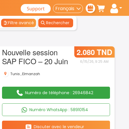
Support
Filtre avancé
Rechercher
Nouvelle session
2.080 TND
SAP FICO – 20 Juin
6/15/26, 9:25 AM
Tunis
,
Elmanzah
Numéro de téléphone :
26946842
Numéro WhatsApp :
58910154
Discuter avec le vendeur