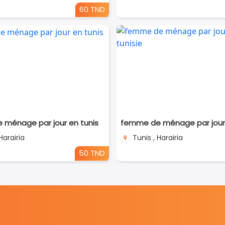
60 TND
ménage par jour en tunis
Harairia
Tunis , Harairia
50 TND