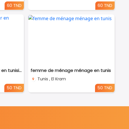
60 TND
60 TND
femme de ménage par jour en tunisie
femme de ménage ménage en tunis
Tunis , El Kram
50 TND
50 TND