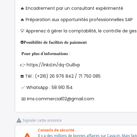
🔥 Encadrement par un consultant expérimenté
🔥 Préparation aux opportunités professionnelles SAP
💡 Apprenez à gérer la comptabilité, le contrôle de gest
⛔𝐏𝐨𝐬𝐬𝐢𝐛𝐢𝐥𝐢𝐭𝐞́ 𝐝𝐞 𝐟𝐚𝐜𝐢𝐥𝐢𝐭𝐞́𝐬 𝐝𝐞 𝐩𝐚𝐢𝐞𝐦𝐞𝐧𝐭
𝐏𝐨𝐮𝐫 𝐩𝐥𝐮𝐬 𝐝'𝐢𝐧𝐟𝐨𝐫𝐦𝐚𝐭𝐢𝐨𝐧𝐬 :
👉 https://lnkd.in/dq-Du8vp
☎️ Tél : (+216) 26 976 842 / 71 750 085
✅ WhatsApp : 58 910 154
📧
ims.commercial02@gmail.com
Signaler cette annonce
Conseils de sécurité
Il y a des millions de bonnes affaires sur Cava.tn. Mais fai