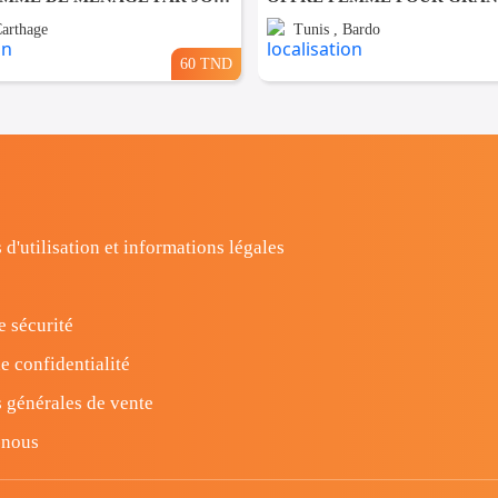
Carthage
Tunis , Bardo
60 TND
 d'utilisation et informations légales
e sécurité
e confidentialité
 générales de vente
-nous