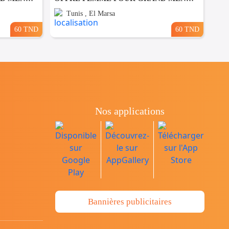
Tunis , El Marsa
60 TND
60 TND
Nos applications
Bannières publicitaires