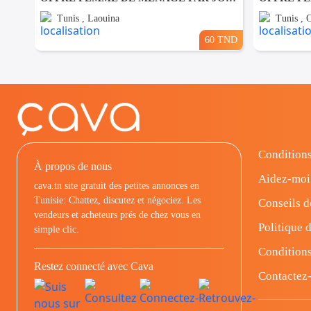
Tunis , Laouina
Tunis , 
60 TND
Conditions
À propos de nous
Aidez-moi
cava.tn site gratuit des petites annonces en
Tunisie: Chattez, discutez et négociez. Les
Conseils d
vendeurs et acheteurs prés de chez vous en
Politique d
simple clic.
Conditions
Restez connecté avec Cava
Contactez