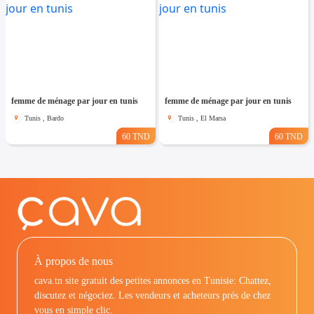
femme de ménage par jour en tunis
femme de ménage par jour en tunis
Tunis , Bardo
Tunis , El Marsa
60 TND
60 TND
À propos de nous
cava.tn site gratuit des petites annonces en Tunisie: Chattez,
discutez et négociez. Les vendeurs et acheteurs prés de chez
vous en simple clic.