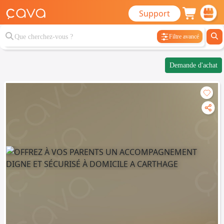
Support
Filtre avancé
Demande d'achat