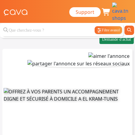
Support
Filtre avancé
Demande d'achat