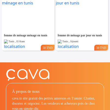
femme de ménage ménage en tunis
femme de ménage par jour en tunis
Tunis , El Kram
Tunis , Sijoumi
50 TND
50 TND
À propos de nous
cava.tn site gratuit des petites annonces en Tunisie: Chattez,
discutez et négociez. Les vendeurs et acheteurs prés de chez
vous en simple clic.