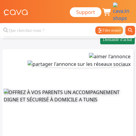
Support
Filtre avancé
Demande d'achat