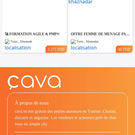
🚀 FORMATION AGILE & PMP®
OFFRE FEMME DE MENAGE PAR JOUR A khaznadar
Tunis , Elmanzah
Tunis , Khaznadar
1.275 TND
60 TND
À propos de nous
cava.tn site gratuit des petites annonces en Tunisie: Chattez,
discutez et négociez. Les vendeurs et acheteurs prés de chez
vous en simple clic.