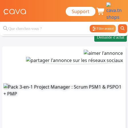
Support
Filtre avancé
Demande d'achat