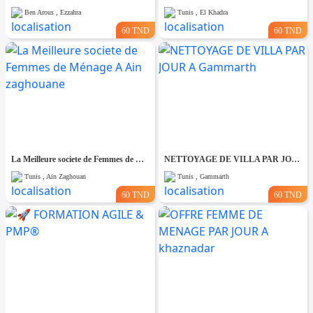
Ben Arous , Ezzahra
Tunis , El Khadra
60 TND
60 TND
La Meilleure societe de Femmes de Ménage A Ain zaghouane
NETTOYAGE DE VILLA PAR JOUR A Gammarth
Tunis , Ain Zaghouan
Tunis , Gammarth
60 TND
60 TND