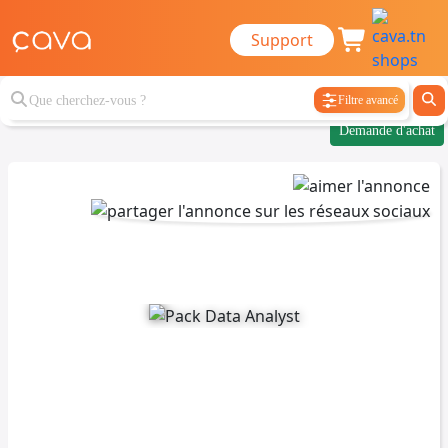
Support
Filtre avancé
Demande d'achat