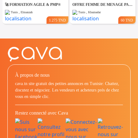
🚀 FORMATION AGILE & PMP®
OFFRE FEMME DE MENAGE PAR JOUR A khaznadar
Tunis , Elmanzah
Tunis , Khaznadar
1.275 TND
60 TND
À propos de nous
cava.tn site gratuit des petites annonces en Tunisie: Chattez,
discutez et négociez. Les vendeurs et acheteurs prés de chez
vous en simple clic.
Restez connecté avec Cava