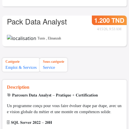
1.200 TND
Pack Data Analyst
4/15/26, 9:53 AM
Tunis
,
Elmanzah
Catégorie
Sous-catégorie
Emploi & Services
Service
Description
🎯 𝐏𝐚𝐫𝐜𝐨𝐮𝐫𝐬 𝐃𝐚𝐭𝐚 𝐀𝐧𝐚𝐥𝐲𝐬𝐭 – 𝐏𝐫𝐚𝐭𝐢𝐪𝐮𝐞 + 𝐂𝐞𝐫𝐭𝐢𝐟𝐢𝐜𝐚𝐭𝐢𝐨𝐧
Un programme conçu pour vous faire évoluer étape par étape, avec un
e vision globale du métier et une montée en compétences solide.
🗄️ 𝐒𝐐𝐋 𝐒𝐞𝐫𝐯𝐞𝐫 𝟐𝟎𝟐𝟐 – 𝟐𝟎𝐇