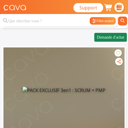
Support
Filtre avancé
Demande d'achat