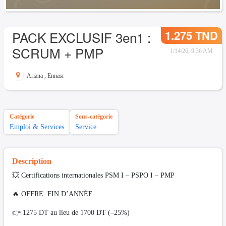
1.275 TND
PACK EXCLUSIF 3en1 :
SCRUM + PMP
1/14/26, 9:36 AM
Ariana
,
Ennasr
Catégorie
Sous-catégorie
Emploi & Services
Service
Description
💥 Certifications internationales PSM I – PSPO I – PMP
🔥 OFFRE FIN D’ANNÉE
👉 1275 DT au lieu de 1700 DT (–25%)