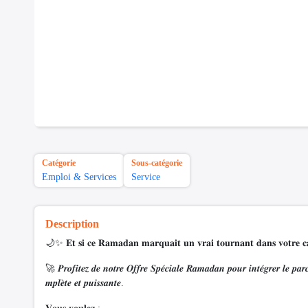
Catégorie
Sous-catégorie
Emploi & Services
Service
Description
🌙✨ 𝐄𝐭 𝐬𝐢 𝐜𝐞 𝐑𝐚𝐦𝐚𝐝𝐚𝐧 𝐦𝐚𝐫𝐪𝐮𝐚𝐢𝐭 𝐮𝐧 𝐯𝐫𝐚𝐢 𝐭𝐨𝐮𝐫𝐧𝐚𝐧𝐭 𝐝𝐚𝐧𝐬 𝐯𝐨𝐭𝐫𝐞 𝐜𝐚
🚀 𝑷𝒓𝒐𝒇𝒊𝒕𝒆𝒛 𝒅𝒆 𝒏𝒐𝒕𝒓𝒆 𝑶𝒇𝒇𝒓𝒆 𝑺𝒑𝒆́𝒄𝒊𝒂𝒍𝒆 𝑹𝒂𝒎𝒂𝒅𝒂𝒏 𝒑𝒐𝒖𝒓 𝒊𝒏𝒕𝒆́𝒈𝒓𝒆𝒓 𝒍𝒆 𝒑𝒂
𝒎𝒑𝒍𝒆̀𝒕𝒆 𝒆𝒕 𝒑𝒖𝒊𝒔𝒔𝒂𝒏𝒕𝒆.