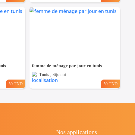
nis
femme de ménage par jour en tunis
Tunis , Sijoumi
50 TND
50 TND
Nos applications