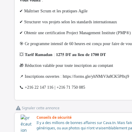
𝐕𝐨𝐮𝐬 𝐯𝐨𝐮𝐥𝐞𝐳 :
✔ Maîtriser Scrum et les pratiques Agile
✔ Structurer vos projets selon les standards internationaux
✔ Obtenir une certification Project Management Institute (PMP®
🎯 Ce programme intensif de 60 heures est conçu pour faire de vous
💥 𝐓𝐚𝐫𝐢𝐟 𝐑𝐚𝐦𝐚𝐝𝐚𝐧 : 𝟏𝟐𝟕𝟓 𝐃𝐓 𝐚𝐮 𝐥𝐢𝐞𝐮 𝐝𝐞 𝟏𝟕𝟎𝟎 𝐃𝐓
🎁 Réduction valable pour toute inscription au comptant
📌 Inscriptions ouvertes : https://forms.gle/yhNMiVJu8CK5P8xj9
📞 +216 22 147 116 | +216 71 750 085
Signaler cette annonce
Conseils de sécurité
Il y a des millions de bonnes affaires sur Cava.tn. Mais fai
génériques, ou aux photos qui n'ont vraisemblablement pas é