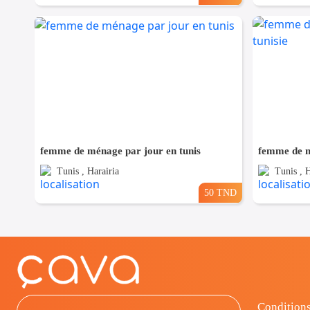
femme de ménage par jour en tunis
femme de m
Tunis , Harairia
Tunis , H
50 TND
Conditions