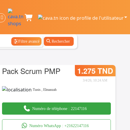
Filtre avancé
Rechercher
Pack Scrum PMP
1.275 TND
3/4/26, 10:24 AM
Tunis
,
Elmanzah
Numéro de téléphone :
22147116
Numéro WhatsApp :
+21622147116