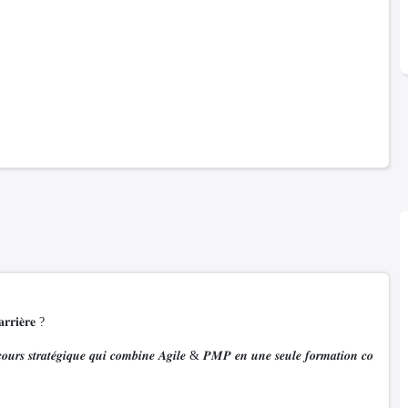
𝐫𝐢𝐞̀𝐫𝐞 ?
𝒓𝒄𝒐𝒖𝒓𝒔 𝒔𝒕𝒓𝒂𝒕𝒆́𝒈𝒊𝒒𝒖𝒆 𝒒𝒖𝒊 𝒄𝒐𝒎𝒃𝒊𝒏𝒆 𝑨𝒈𝒊𝒍𝒆 & 𝑷𝑴𝑷 𝒆𝒏 𝒖𝒏𝒆 𝒔𝒆𝒖𝒍𝒆 𝒇𝒐𝒓𝒎𝒂𝒕𝒊𝒐𝒏 𝒄𝒐