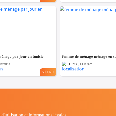
énage par jour en tunisie
femme de ménage ménage en tu
arairia
Tunis , El Kram
50 TND
 d'utilisation et informations légales