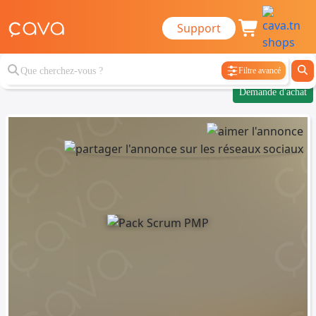
Support
Filtre avancé
Demande d'achat