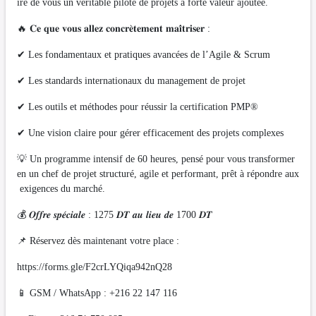
ire de vous un véritable pilote de projets à forte valeur ajoutée.
🔥 𝐂𝐞 𝐪𝐮𝐞 𝐯𝐨𝐮𝐬 𝐚𝐥𝐥𝐞𝐳 𝐜𝐨𝐧𝐜𝐫𝐞̀𝐭𝐞𝐦𝐞𝐧𝐭 𝐦𝐚𝐢̂𝐭𝐫𝐢𝐬𝐞𝐫 :
✔ Les fondamentaux et pratiques avancées de l’Agile & Scrum
✔ Les standards internationaux du management de projet
✔ Les outils et méthodes pour réussir la certification PMP®
✔ Une vision claire pour gérer efficacement des projets complexes
💡 Un programme intensif de 60 heures, pensé pour vous transformer
en un chef de projet structuré, agile et performant, prêt à répondre aux
exigences du marché.
💰 𝑶𝒇𝒇𝒓𝒆 𝒔𝒑𝒆́𝒄𝒊𝒂𝒍𝒆 : 1275 𝑫𝑻 𝒂𝒖 𝒍𝒊𝒆𝒖 𝒅𝒆 1700 𝑫𝑻
📌 Réservez dès maintenant votre place :
https://forms.gle/F2crLYQiqa942nQ28
📱 GSM / WhatsApp : +216 22 147 116