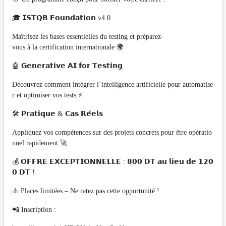
🎓 𝗜𝗦𝗧𝗤𝗕 𝗙𝗼𝘂𝗻𝗱𝗮𝘁𝗶𝗼𝗻 v4.0
Maîtrisez les bases essentielles du testing et préparez-
vous à la certification internationale 🌍
🤖 𝗚𝗲𝗻𝗲𝗿𝗮𝘁𝗶𝘃𝗲 𝗔𝗜 𝗳𝗼𝗿 𝗧𝗲𝘀𝘁𝗶𝗻𝗴
Découvrez comment intégrer l’intelligence artificielle pour automatise
r et optimiser vos tests ⚡
🛠 𝗣𝗿𝗮𝘁𝗶𝗾𝘂𝗲 & 𝗖𝗮𝘀 𝗥𝗲́𝗲𝗹𝘀
Appliquez vos compétences sur des projets concrets pour être opératio
nnel rapidement 🚀
💰 𝗢𝗙𝗙𝗥𝗘 𝗘𝗫𝗖𝗘𝗣𝗧𝗜𝗢𝗡𝗡𝗘𝗟𝗟𝗘 : 𝟴𝟬𝟬 𝗗𝗧 𝗮𝘂 𝗹𝗶𝗲𝘂 𝗱𝗲 𝟭𝟮𝟬
𝟬 𝗗𝗧 !
⚠️ Places limitées – Ne ratez pas cette opportunité !
📲 Inscription :