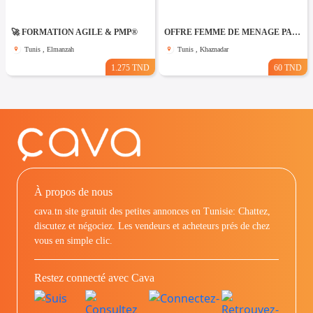
🚀 FORMATION AGILE & PMP®
OFFRE FEMME DE MENAGE PAR JOUR A khaznadar
Tunis , Elmanzah
Tunis , Khaznadar
1.275 TND
60 TND
À propos de nous
cava.tn site gratuit des petites annonces en Tunisie: Chattez,
discutez et négociez. Les vendeurs et acheteurs prés de chez
vous en simple clic.
Restez connecté avec Cava