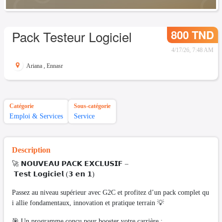
800 TND
Pack Testeur Logiciel
4/17/26, 7:48 AM
Ariana
,
Ennasr
Catégorie
Sous-catégorie
Emploi & Services
Service
Description
🚀 𝗡𝗢𝗨𝗩𝗘𝗔𝗨 𝗣𝗔𝗖𝗞 𝗘𝗫𝗖𝗟𝗨𝗦𝗜𝗙 –
𝗧𝗲𝘀𝘁 𝗟𝗼𝗴𝗶𝗰𝗶𝗲𝗹 (𝟯 𝗲𝗻 𝟭)
Passez au niveau supérieur avec G2C et profitez d’un pack complet qu
i allie fondamentaux, innovation et pratique terrain 💡
🎯 Un programme conçu pour booster votre carrière :