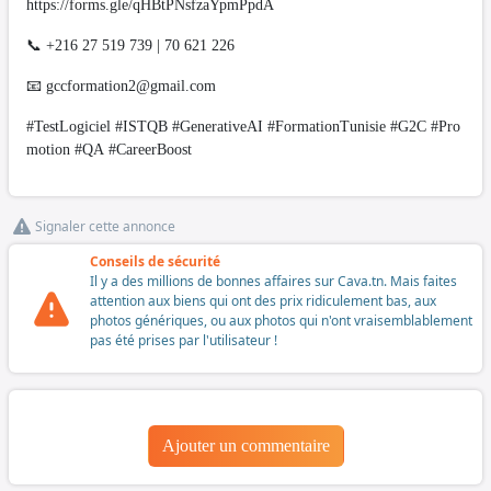
https://forms.gle/qHBtPNsfzaYpmPpdA
📞 +216 27 519 739 | 70 621 226
📧
gccformation2@gmail.com
#TestLogiciel #ISTQB #GenerativeAI #FormationTunisie #G2C #Pro
motion #QA #CareerBoost
Signaler cette annonce
Conseils de sécurité
Il y a des millions de bonnes affaires sur Cava.tn. Mais faites
attention aux biens qui ont des prix ridiculement bas, aux
photos génériques, ou aux photos qui n'ont vraisemblablement
pas été prises par l'utilisateur !
Ajouter un commentaire