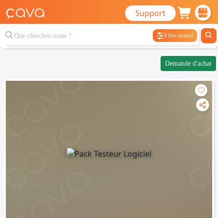
Support
Filtre avancé
Demande d'achat