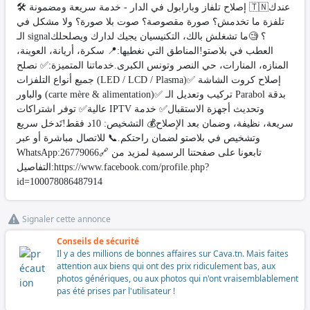
🛠️ إصلاح تلفاز وبارابول في الدار - خدمة سريعة ومضمونة 🇹🇳​عندك
تلفزة ما تخدمش؟ صورة مقصوصة؟ صوت بلا صورة؟ ولا مشكل في
الـ signal؟ 🧐ما تشغلش بالك، التكنيسيان يجيك لدارك ويصلحلك
العطب في بلاصتو!​المناطق التي نغطيها:📍 سكرة، أريانة، العوينة،
المنازه، المنارات، حي النصر وتونس الكبرى.​خدماتنا المتميزة:✅ نصلح
جميع أنواع التلفزات (LED / LCD / Plasma)✅ إصلاح كروت الشاشة
والباور (carte mère & alimentation)✅ تركيب وتعديل الـ Parabol بدقة
عالية✅ توفر اشتراكات IPTV وتحديث أجهزة الاستقبال✅ خدمة
سريعة، نظيفة، وضمان بعد الإصلاح​💰 التشخيص: 10د فقط!تَدخل سريع
وتشخيص في بلاصتو لضمان راحتكم.​📞 للاتصال مباشرة أو عبر
WhatsApp:26779066​🔗 تابعونا على صفحتنا الرسمية لمزيد من
التفاصيل:https://www.facebook.com/profile.php?
id=100078086487914
Signaler cette annonce
Conseils de sécurité
Il y a des millions de bonnes affaires sur Cava.tn. Mais faites
attention aux biens qui ont des prix ridiculement bas, aux
photos génériques, ou aux photos qui n'ont vraisemblablement
pas été prises par l'utilisateur !