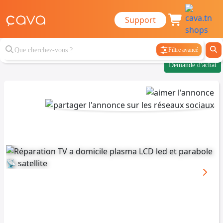
Support
Filtre avancé
Demande d'achat