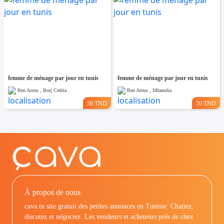
femme de ménage par jour en tunis
femme de ménage par jour en tunis
Ben Arous , Borj Cedria
Ben Arous , Mhamdia
50 TND
50 TND
À propos de nous
cava.tn site gratuit des petites annonces en Tunisie: Chattez,
discutez et négociez. Les vendeurs et acheteurs prés de chez