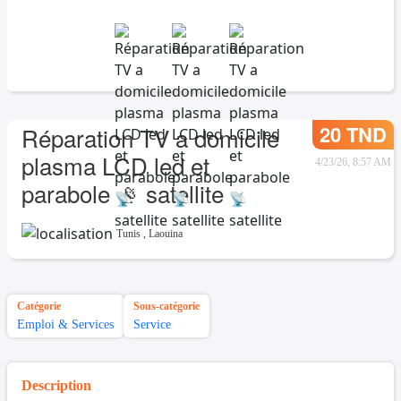
20 TND
Réparation TV a domicile
plasma LCD led et
4/23/26, 8:57 AM
parabole 📡 satellite
Tunis
,
Laouina
Catégorie
Sous-catégorie
Emploi & Services
Service
Description