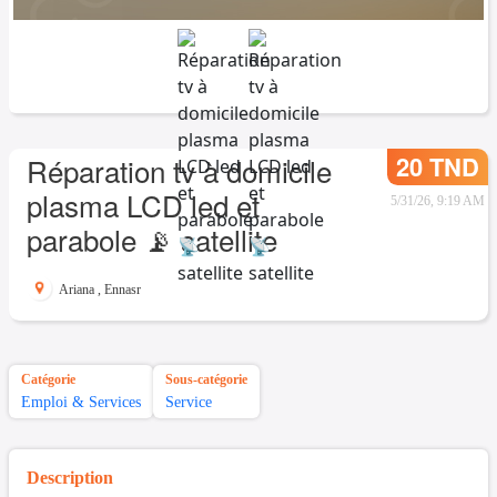
20 TND
Réparation tv à domicile
plasma LCD led et
5/31/26, 9:19 AM
parabole 📡 satellite
Ariana
,
Ennasr
Catégorie
Sous-catégorie
Emploi & Services
Service
Description