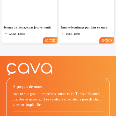
femme de ménage par jour en tunis
femme de ménage par jour en tunis
Ariana , Ennasr
Tunis , Bardo
60 TND
60 TND
À propos de nous
cava.tn site gratuit des petites annonces en Tunisie: Chattez,
discutez et négociez. Les vendeurs et acheteurs prés de chez
vous en simple clic.