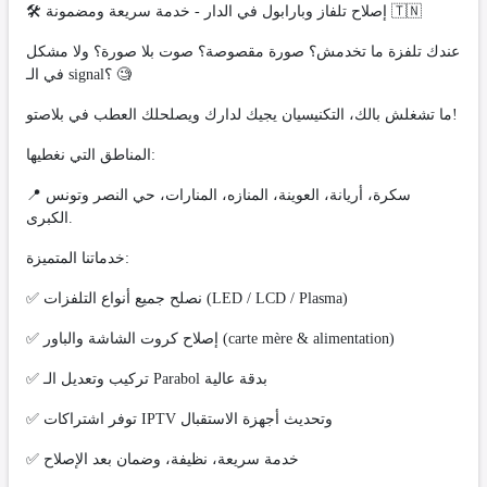
​🛠️ إصلاح تلفاز وبارابول في الدار - خدمة سريعة ومضمونة 🇹🇳
​عندك تلفزة ما تخدمش؟ صورة مقصوصة؟ صوت بلا صورة؟ ولا مشكل
في الـ signal؟ 🧐
ما تشغلش بالك، التكنيسيان يجيك لدارك ويصلحلك العطب في بلاصتو!
​المناطق التي نغطيها:
📍 سكرة، أريانة، العوينة، المنازه، المنارات، حي النصر وتونس
الكبرى.
​خدماتنا المتميزة:
✅ نصلح جميع أنواع التلفزات (LED / LCD / Plasma)
✅ إصلاح كروت الشاشة والباور (carte mère & alimentation)
✅ تركيب وتعديل الـ Parabol بدقة عالية
✅ توفر اشتراكات IPTV وتحديث أجهزة الاستقبال
✅ خدمة سريعة، نظيفة، وضمان بعد الإصلاح