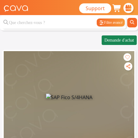
Support
Filtre avancé
Demande d'achat