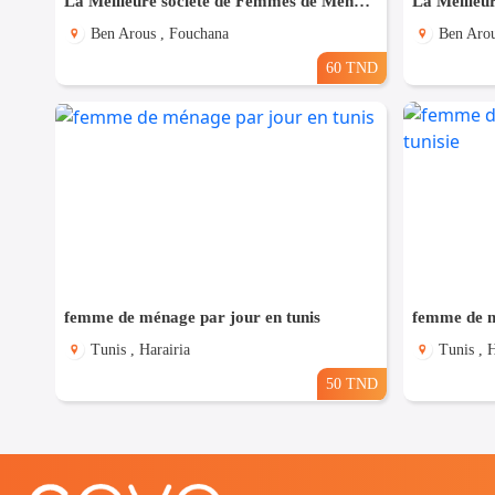
La Meilleure societe de Femmes de Ménage A Fouchana
Ben Arous , Fouchana
Ben Arou
60 TND
femme de ménage par jour en tunis
femme de m
Tunis , Harairia
Tunis , H
50 TND