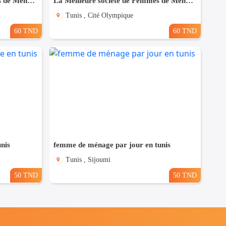
La Meilleure societe de Femmes de Ménage A Ezzahra
La Meilleure societe de Femmes de Ménage A cité olympique
Tunis , Cité Olympique
60 TND
60 TND
nis
femme de ménage par jour en tunis
Tunis , Sijoumi
50 TND
50 TND