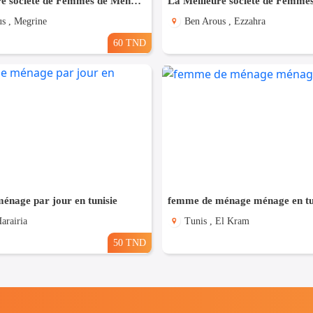
La Meilleure societe de Femmes de Ménage A Megrine
s , Megrine
Ben Arous , Ezzahra
60 TND
énage par jour en tunisie
femme de ménage ménage en tu
arairia
Tunis , El Kram
50 TND