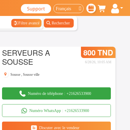
Support
Filtre avancé
Rechercher
SERVEURS A
800 TND
SOUSSE
6/28/26, 10:05 AM
Sousse
,
Sousse ville
Numéro de téléphone :
+21626533900
Numéro WhatsApp :
+21626533900
Discuter avec le vendeur