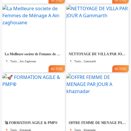
60 TND
60 TND
La Meilleure societe de Femmes de Ménage A Ain zaghouane
NETTOYAGE DE VILLA PAR JOUR A Gammarth
Tunis , Ain Zaghouan
Tunis , Gammarth
60 TND
60 TND
🚀 FORMATION AGILE & PMP®
OFFRE FEMME DE MENAGE PAR JOUR A khaznadar
Tunis , Elmanzah
Tunis , Khaznadar