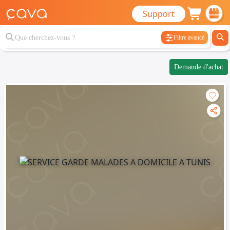
Support
Filtre avancé
Demande d'achat