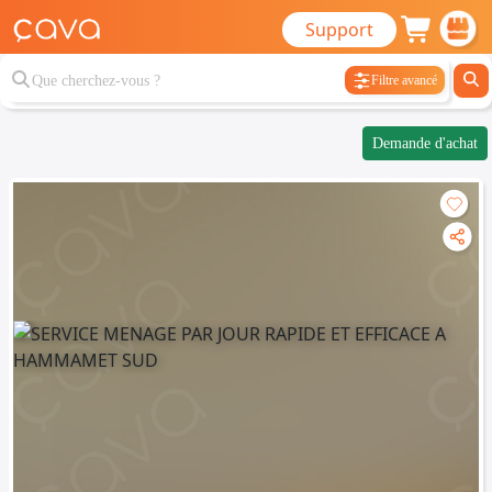
Support
Filtre avancé
Demande d'achat