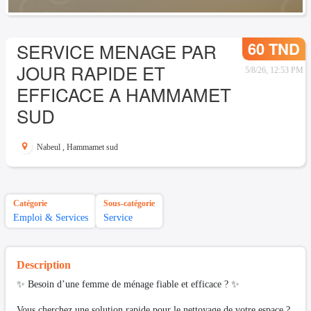
60 TND
SERVICE MENAGE PAR
JOUR RAPIDE ET
5/8/26, 12:53 PM
EFFICACE A HAMMAMET
SUD
Nabeul
,
Hammamet sud
Catégorie
Sous-catégorie
Emploi & Services
Service
Description
✨ Besoin d’une femme de ménage fiable et efficace ? ✨
Vous cherchez une solution rapide pour le nettoyage de votre espace ?