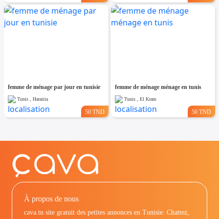
femme de ménage par jour en tunisie
femme de ménage ménage en tunis
Tunis , Harairia
Tunis , El Kram
50 TND
50 TND
À propos de nous
cava.tn site gratuit des petites annonces en Tunisie: Chattez,