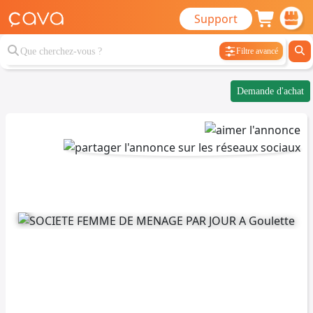
Support
Filtre avancé
Demande d'achat