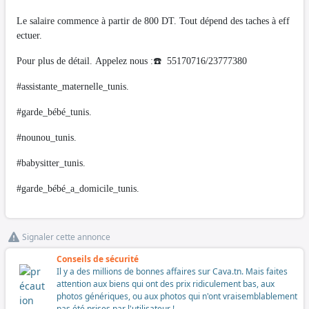
Le salaire commence à partir de 800 DT. Tout dépend des taches à eff
ectuer.
Pour plus de détail. Appelez nous :☎️ 55170716/23777380
#assistante_maternelle_tunis.
#garde_bébé_tunis.
#nounou_tunis.
#babysitter_tunis.
#garde_bébé_a_domicile_tunis.
Signaler cette annonce
Conseils de sécurité
Il y a des millions de bonnes affaires sur Cava.tn. Mais faites
attention aux biens qui ont des prix ridiculement bas, aux
photos génériques, ou aux photos qui n'ont vraisemblablement
pas été prises par l'utilisateur !