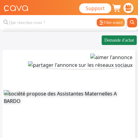
Support
Filtre avancé
Demande d'achat