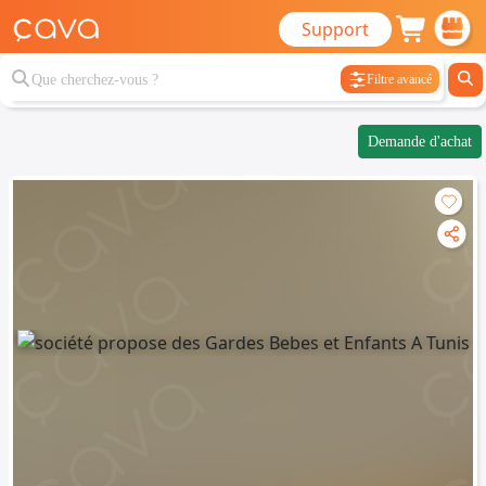
Support
Filtre avancé
Demande d'achat