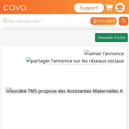
Support
Filtre avancé
Demande d'achat