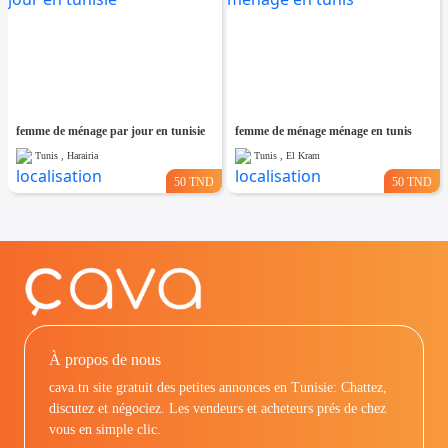
femme de ménage par jour en tunisie
femme de ménage ménage en tunis
Tunis , Harairia
Tunis , El Kram
50 TND
50 TND
À propos de nous
cava.tn site gratuit des petites annonces en Tunisie: Chattez,
discutez et négociez. Les vendeurs et acheteurs prés de chez
vous en simple clic.