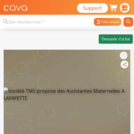
Support
Filtre avancé
Demande d'achat