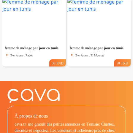
femme de ménage par jour en tunis
femme de ménage par jour en tunis
Ben Arous , Radès
Ben Arous , El Mourouj
50 TND
50 TND
À propos de nous
cava.tn site gratuit des petites annonces en Tunisie: Chattez,
discutez et négociez. Les vendeurs et acheteurs prés de chez