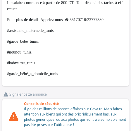
Le salaire commence à partir de 800 DT. Tout dépend des taches à eff
ectuer.
Pour plus de détail. Appelez nous :☎️ 55170716/23777380
#assistante_maternelle_tunis.
#garde_bébé_tunis.
#nounou_tunis.
#babysitter_tunis.
#garde_bébé_a_domicile_tunis.
Signaler cette annonce
Conseils de sécurité
Il y a des millions de bonnes affaires sur Cava.tn. Mais faites
attention aux biens qui ont des prix ridiculement bas, aux
photos génériques, ou aux photos qui n'ont vraisemblablement
pas été prises par l'utilisateur !