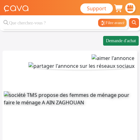
Support
Filtre avancé
Demande d'achat