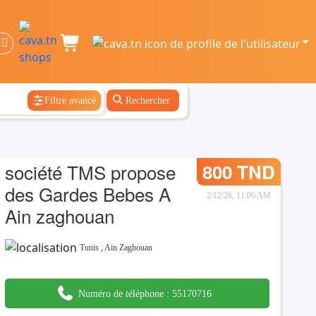
Filtre avancé
Rechercher
société TMS propose
800 TND
des Gardes Bebes A
2/12/26, 11:06 AM
Ain zaghouan
Tunis
,
Ain Zaghouan
Numéro de téléphone :
55170716