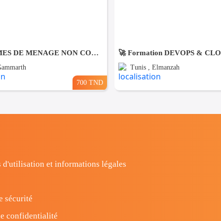
DES FEMMES DE MENAGE NON COUCHANTES A Gmmarth
 Gammarth
Tunis , Elmanzah
700 TND
 d'utilisation et informations légales
e sécurité
e confidentialité