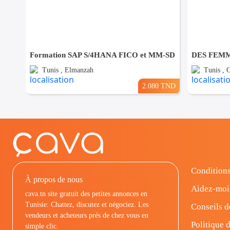
Formation SAP S/4HANA FICO et MM-SD
Tunis , Elmanzah
Tunis ,
2.080 TND
Conditions
À propos de nous
Aidez-moi
cava.tn site gratuit des petites annonces en
Tunisie: Chattez, discutez et négociez. Les
Conseils d
vendeurs et acheteurs prés de chez vous en
Politique d
simple clic.