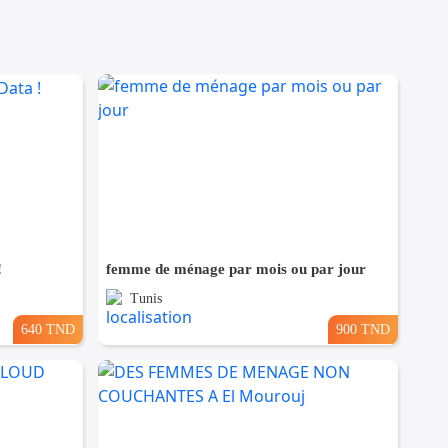
!
femme de ménage par mois ou par jour
Tunis
640 TND
900 TND