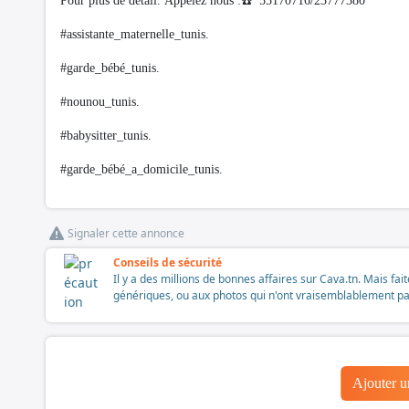
Pour plus de détail. Appelez nous :☎️ 55170716/23777380
#assistante_maternelle_tunis.
#garde_bébé_tunis.
#nounou_tunis.
#babysitter_tunis.
#garde_bébé_a_domicile_tunis.
Signaler cette annonce
Conseils de sécurité
Il y a des millions de bonnes affaires sur Cava.tn. Mais fai
génériques, ou aux photos qui n'ont vraisemblablement pas é
Ajouter 