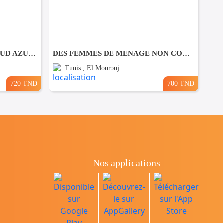
🚀 Formation DEVOPS & CLOUD AZURE AZ-900
DES FEMMES DE MENAGE NON COUCHANTES A El Mourouj
Tunis , El Mourouj
720 TND
700 TND
Nos applications