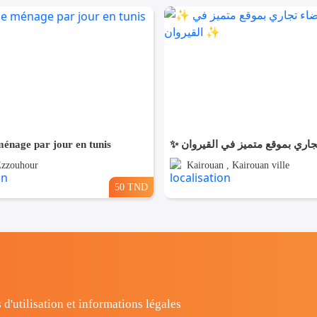
énage par jour en tunis
Ezzouhour
Kairouan , Kairouan ville
50 TND
 d'utilisation et informations légales