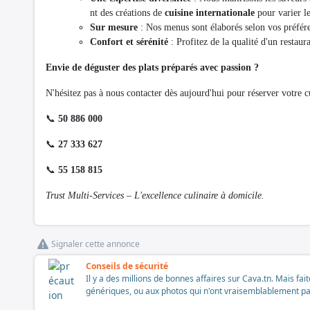
nt des créations de
cuisine internationale
pour varier le
Sur mesure
: Nos menus sont élaborés selon vos préfére
Confort et sérénité
: Profitez de la qualité d'un restau
Envie de déguster des plats préparés avec passion ?
N'hésitez pas à nous contacter dès aujourd'hui pour réserver votre cu
📞
50 886 000
📞
27 333 627
📞
55 158 815
Trust Multi-Services – L'excellence culinaire à domicile.
Signaler cette annonce
Conseils de sécurité
Il y a des millions de bonnes affaires sur Cava.tn. Mais fai
génériques, ou aux photos qui n'ont vraisemblablement pas é