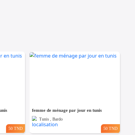
unis
femme de ménage par jour en tunis
Tunis , Bardo
50 TND
50 TND