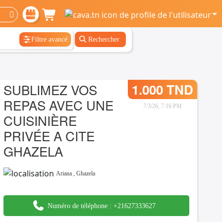
Filtre avancé
Rechercher
SUBLIMEZ VOS
1.000 TND
REPAS AVEC UNE
7/3/26, 7:16 PM
CUISINIÈRE
PRIVÉE A CITE
GHAZELA
Ariana
,
Ghazela
Numéro de téléphone :
+21627333627