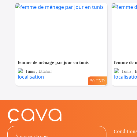
femme de ménage par jour en tunis
femme de m
Tunis , Ettahrir
Tunis , 
50 TND
Conditions
À propos de nous