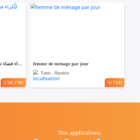
✨ للّكراء فضاء تجاري بموقع متميز في القيروان ✨
femme de ménage par jour
Tunis , Harairia
3.500 TND
50 TND
Nos applications