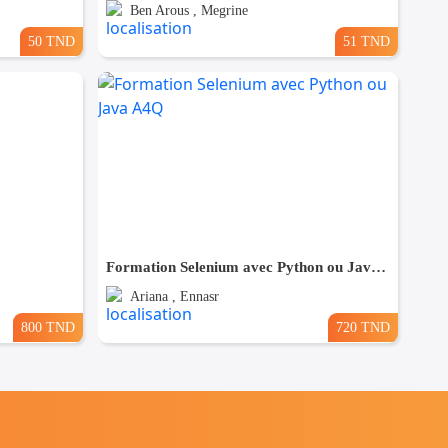
Ben Arous , Megrine
50 TND
51 TND
Formation Selenium avec Python ou Java A4Q
Ariana , Ennasr
800 TND
720 TND