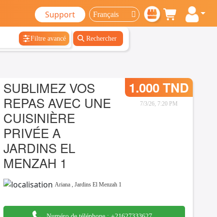
Support
Filtre avancé
Rechercher
SUBLIMEZ VOS
1.000 TND
REPAS AVEC UNE
7/3/26, 7:20 PM
CUISINIÈRE
PRIVÉE A
JARDINS EL
MENZAH 1
Ariana
,
Jardins El Menzah 1
Numéro de téléphone :
+21627333627