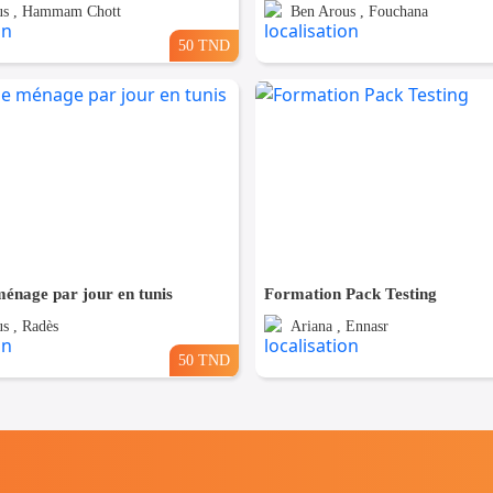
us , Hammam Chott
Ben Arous , Fouchana
50 TND
énage par jour en tunis
Formation Pack Testing
s , Radès
Ariana , Ennasr
50 TND