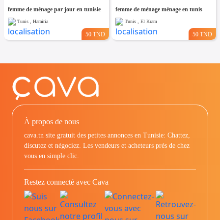
femme de ménage par jour en tunisie
femme de ménage ménage en tunis
Tunis , Harairia
Tunis , El Kram
50 TND
50 TND
À propos de nous
cava.tn site gratuit des petites annonces en Tunisie: Chattez,
discutez et négociez. Les vendeurs et acheteurs prés de chez
vous en simple clic.
Restez connecté avec Cava