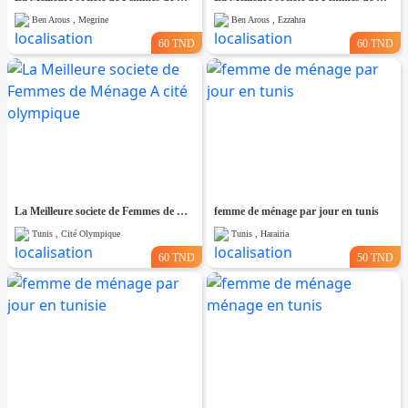
Ben Arous , Megrine
Ben Arous , Ezzahra
60 TND
60 TND
La Meilleure societe de Femmes de Ménage A cité olympique
femme de ménage par jour en tunis
Tunis , Cité Olympique
Tunis , Harairia
60 TND
50 TND