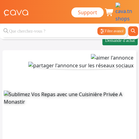
Support
Filtre avancé
Demande d'achat