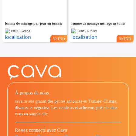
femme de ménage par jour en tunisie
femme de ménage ménage en tunis
Tunis , Harairia
Tunis , El Kram
50 TND
50 TND
À propos de nous
cava.tn site gratuit des petites annonces en Tunisie: Chattez,
discutez et négociez. Les vendeurs et acheteurs prés de chez
vous en simple clic.
Restez connecté avec Cava