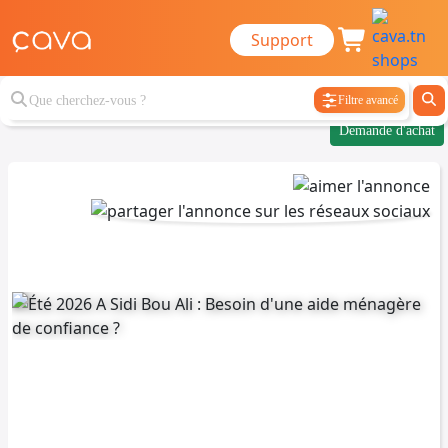
Support
Filtre avancé
Demande d'achat