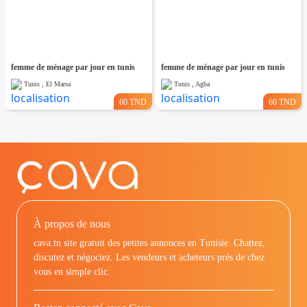
femme de ménage par jour en tunis
femme de ménage par jour en tunis
Tunis , El Marsa
Tunis , Agba
60 TND
60 TND
À propos de nous
cava.tn site gratuit des petites annonces en Tunisie: Chattez,
discutez et négociez. Les vendeurs et acheteurs prés de chez
vous en simple clic.