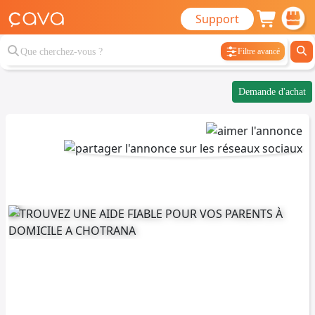
Support
Filtre avancé
Demande d'achat